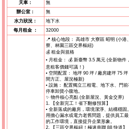
天車：
無
辦公室：
無
水力狀況：
地下水
每月租金
：
32000
📍 核心地段： 高雄市 大寮區 昭明 (小港
寮、林園三區交界樞紐)
💰 租金與規格
• 月租金： 💰 新臺幣 3.5 萬元 (全新物
意租客價錢可議！)
• 空間配置： 地坪 90 坪 / 廠房建坪 75 坪
間方正、屋況極新)
• 設施： 配置獨立三相電、地下水、門
停車卸貨小腹地。
✨ 物件核心亮點 (全新屋況、黃金交界)
1. 【全新完工！省下翻修預算】
• 全新落成的廠房，環境潔淨、結構穩固
用擔心漏水或電力老舊問題，提供員工最
的工作環境，直接提升企業形象。
2. 【三區交界樞紐！極速串聯 88 快道】