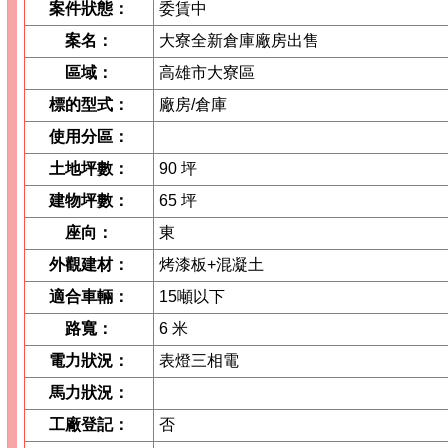
案件狀態：
委賃中
案名：
大寮全新倉庫廠房出售
區域：
高雄市大寮區
標的型式：
廠房/倉庫
使用分區：
土地坪數：
90 坪
建物坪數：
65 坪
座向：
東
外觀建材：
烤漆板+混凝土
適合車輛：
15噸以下
路寬：
6 米
電力狀況：
表燈三相電
馬力狀況：
工廠登記：
否