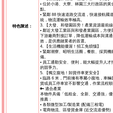
• 位於小港、大寮、林園三大行政區的黃
點。
• 緊鄰 88 快速道路交流道，快速接軌國
統，物流運輸效率極高。
3. 【大發、和發園區旁！產業資源最前
特色陳述：
• 鄰近大發工業區與和發產業園區，方便
下游廠商對接訂單，降低運輸成本與溝通
效，是供應鏈業者的首選。
4. 【生活機能優渥！招工免煩惱】
• 緊鄰潮寮、昭明生活圈，餐飲、採買機
備。
• 員工通勤安全、便利，能大幅提升人才
的競爭力。
5. 【獨立腹地！卸貨停車更安全】
• 臨路 6 米，門前擁有專屬小腹地，車輛
貨或員工停車皆不影響交通，作業流程順
🔑 適合產業
本物件具備「低租金、全新、交通強」優
推薦：
• 各類微型加工/製造業 (配備三相電)
• 電商物流、區發貨倉庫 (近交流道優勢)