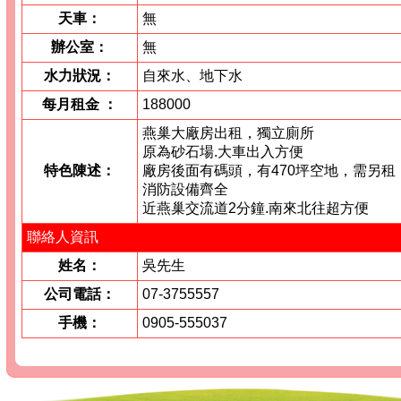
天車：
無
辦公室：
無
水力狀況：
自來水、地下水
每月租金
：
188000
燕巢大廠房出租，獨立廁所
原為砂石場.大車出入方便
特色陳述：
廠房後面有碼頭，有470坪空地，需另租
消防設備齊全
近燕巢交流道2分鐘.南來北往超方便
聯絡人資訊
姓名：
吳先生
公司電話：
07-3755557
手機：
0905-555037