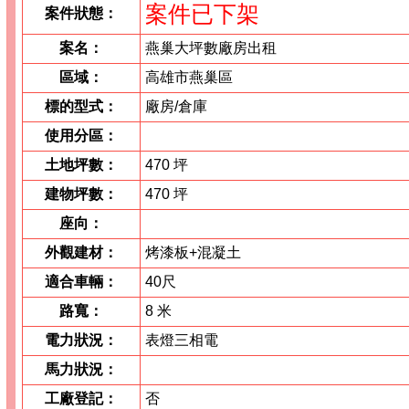
案件已下架
案件狀態：
案名：
燕巢大坪數廠房出租
區域：
高雄市燕巢區
標的型式：
廠房/倉庫
使用分區：
土地坪數：
470 坪
建物坪數：
470 坪
座向：
外觀建材：
烤漆板+混凝土
適合車輛：
40尺
路寬：
8 米
電力狀況：
表燈三相電
馬力狀況：
工廠登記：
否