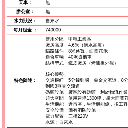
天車：
無
辦公室：
無
水力狀況：
自來水
每月租金
：
740000
使用分區：甲種工業區
廠房高度：4.6米（滴水高度）
臨路條件：8米路寬，面寬70米
適合車輛：40呎貨櫃車
結構型式：鐵皮廠房（烤漆板外觀）
核心優勢
交通樞紐：5分鐘到國一鼎金交流道，8
特色陳述：
到國3燕巢交流道
碼頭設施：廠區設有碼頭，利於物流作業
超大空間：使用建坪1300坪，超大面寬7
生活機能：近市區，生活機能優，招工容
安全設備：備有消防設施
電力配置：三相220V
水源：自來水