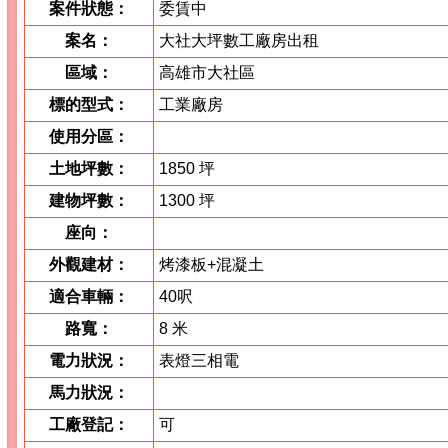
案件狀態：
委賃中
案名：
大社大坪數工廠房出租
區域：
高雄市大社區
標的型式：
工業廠房
使用分區：
土地坪數：
1850 坪
建物坪數：
1300 坪
座向：
外觀建材：
烤漆板+混凝土
適合車輛：
40呎
路寬：
8 米
電力狀況：
表燈三相電
馬力狀況：
工廠登記：
可