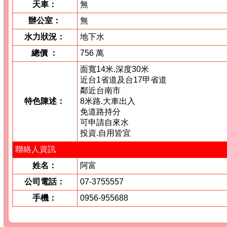
天車：
無
辦公室：
無
水力狀況：
地下水
總價
：
756 萬
面寬14米.深度30米
近台1省道及台17甲省道
鄰近台南市
特色陳述：
8米路.大車出入
免道路持分
可申請自來水
投資.自用皆宜
聯絡人資訊
姓名：
阿富
公司電話：
07-3755557
手機：
0956-955688