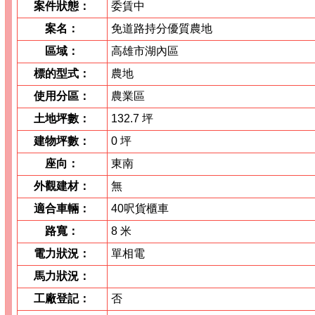
案件狀態：
委賃中
案名：
免道路持分優質農地
區域：
高雄市湖內區
標的型式：
農地
使用分區：
農業區
土地坪數：
132.7 坪
建物坪數：
0 坪
座向：
東南
外觀建材：
無
適合車輛：
40呎貨櫃車
路寬：
8 米
電力狀況：
單相電
馬力狀況：
工廠登記：
否