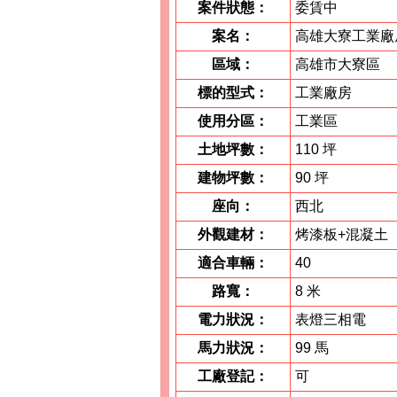
案件狀態：
委賃中
案名：
高雄大寮工業廠
區域：
高雄市大寮區
標的型式：
工業廠房
使用分區：
工業區
土地坪數：
110 坪
建物坪數：
90 坪
座向：
西北
外觀建材：
烤漆板+混凝土
適合車輛：
40
路寬：
8 米
電力狀況：
表燈三相電
馬力狀況：
99 馬
工廠登記：
可