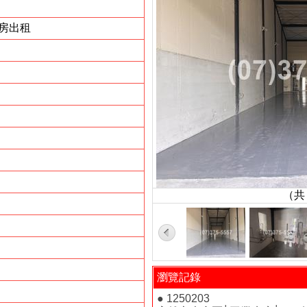
房出租
（
瀏覽記錄
● 1250203