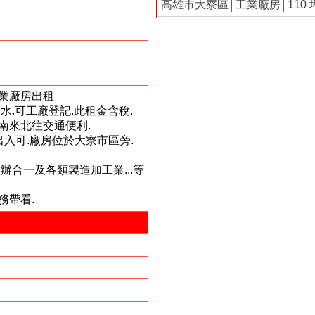
高雄市大寮區│工業廠房│110 
業廠房出租
水.可工廠登記.此租金含稅.
南來北往交通便利.
出入可.廠房位於大寮市區旁.
辦合一及各類製造加工業...等
務帶看.