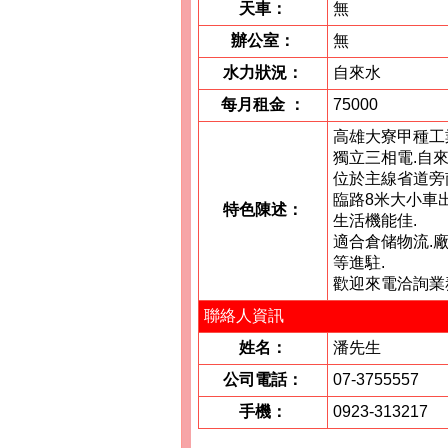
天車：
無
辦公室：
無
水力狀況：
自來水
每月租金
：
75000
高雄大寮甲種工
獨立三相電.自來
位於主線省道旁
臨路8米大小車
特色陳述：
生活機能佳.
適合倉储物流.廠
等進駐.
歡迎來電洽詢業
聯絡人資訊
姓名：
潘先生
公司電話：
07-3755557
手機：
0923-313217