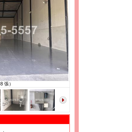
共
8
張）