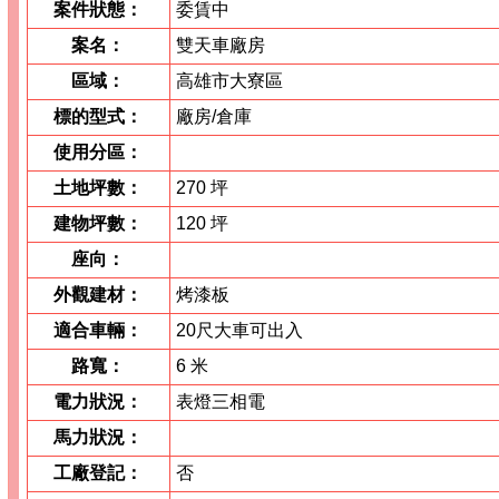
案件狀態：
委賃中
案名：
雙天車廠房
區域：
高雄市大寮區
標的型式：
廠房/倉庫
使用分區：
土地坪數：
270 坪
建物坪數：
120 坪
座向：
外觀建材：
烤漆板
適合車輛：
20尺大車可出入
路寬：
6 米
電力狀況：
表燈三相電
馬力狀況：
工廠登記：
否