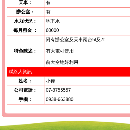
天車：
有
辦公室：
有
水力狀況：
地下水
每月租金
：
60000
附有辦公室及天車兩台5t及7t
特色陳述：
有大電可使用
前大空地好利用
聯絡人資訊
姓名：
小偉
公司電話：
07-3755557
手機：
0938-663880